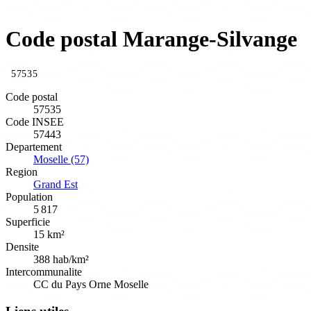
Code postal Marange-Silvange
57535
Code postal
57535
Code INSEE
57443
Departement
Moselle (57)
Region
Grand Est
Population
5 817
Superficie
15 km²
Densite
388 hab/km²
Intercommunalite
CC du Pays Orne Moselle