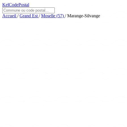
KelCodePostal
Accueil
/
Grand Est
/
Moselle (57)
/
Marange-Silvange