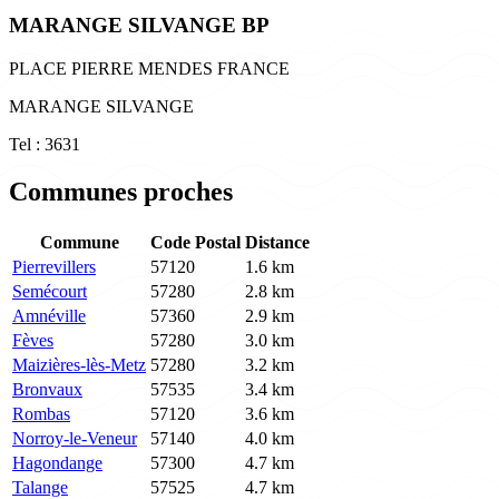
MARANGE SILVANGE BP
PLACE PIERRE MENDES FRANCE
MARANGE SILVANGE
Tel : 3631
Communes proches
Commune
Code Postal
Distance
Pierrevillers
57120
1.6 km
Semécourt
57280
2.8 km
Amnéville
57360
2.9 km
Fèves
57280
3.0 km
Maizières-lès-Metz
57280
3.2 km
Bronvaux
57535
3.4 km
Rombas
57120
3.6 km
Norroy-le-Veneur
57140
4.0 km
Hagondange
57300
4.7 km
Talange
57525
4.7 km