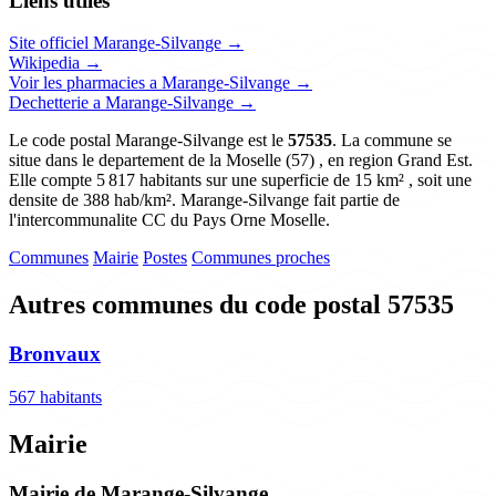
Liens utiles
Site officiel Marange-Silvange →
Wikipedia →
Voir les pharmacies a Marange-Silvange →
Dechetterie a Marange-Silvange →
Le code postal Marange-Silvange est le
57535
. La commune se
situe dans le departement de la Moselle (57) , en region Grand Est.
Elle compte 5 817 habitants sur une superficie de 15 km² , soit une
densite de 388 hab/km². Marange-Silvange fait partie de
l'intercommunalite CC du Pays Orne Moselle.
Communes
Mairie
Postes
Communes proches
Autres communes du code postal 57535
Bronvaux
567 habitants
Mairie
Mairie de Marange-Silvange