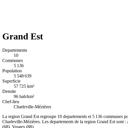
Grand Est
Departements
10
Communes
5 136
Population
5 548 639
Superficie
57 725 km²
Densite
96 hab/km²
Chef-lieu
Charleville-Mézières
La region Grand Est regroupe 10 departements et 5 136 communes pour u
Charleville-Mézières. Les departements de la region Grand Est sont 
(68), Vosges (88).