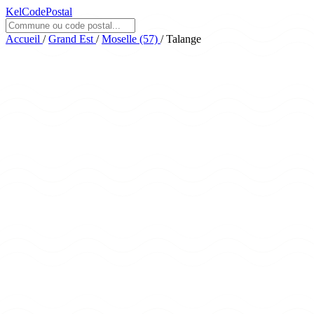
KelCodePostal
Accueil
/
Grand Est
/
Moselle (57)
/
Talange