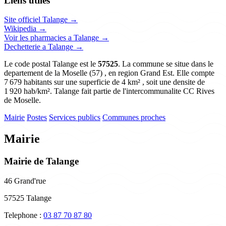
Liens utiles
Site officiel Talange →
Wikipedia →
Voir les pharmacies a Talange →
Dechetterie a Talange →
Le code postal Talange est le
57525
. La commune se situe dans le
departement de la Moselle (57) , en region Grand Est. Elle compte
7 679 habitants sur une superficie de 4 km² , soit une densite de
1 920 hab/km². Talange fait partie de l'intercommunalite CC Rives
de Moselle.
Mairie
Postes
Services publics
Communes proches
Mairie
Mairie de Talange
46 Grand'rue
57525 Talange
Telephone :
03 87 70 87 80