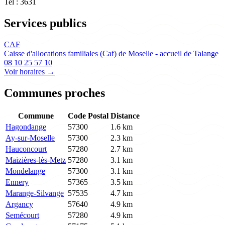
Tel : 3631
Services publics
CAF
Caisse d'allocations familiales (Caf) de Moselle - accueil de Talange
08 10 25 57 10
Voir horaires →
Communes proches
Commune
Code Postal
Distance
Hagondange
57300
1.6 km
Ay-sur-Moselle
57300
2.3 km
Hauconcourt
57280
2.7 km
Maizières-lès-Metz
57280
3.1 km
Mondelange
57300
3.1 km
Ennery
57365
3.5 km
Marange-Silvange
57535
4.7 km
Argancy
57640
4.9 km
Semécourt
57280
4.9 km