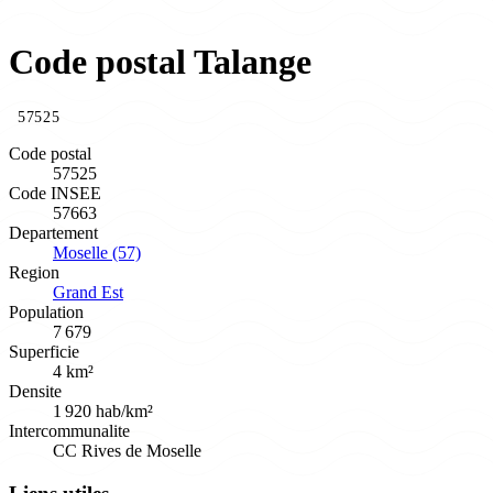
Code postal Talange
57525
Code postal
57525
Code INSEE
57663
Departement
Moselle (57)
Region
Grand Est
Population
7 679
Superficie
4 km²
Densite
1 920 hab/km²
Intercommunalite
CC Rives de Moselle