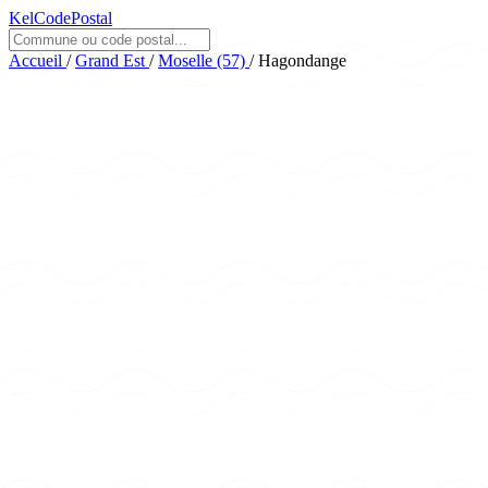
KelCodePostal
Accueil
/
Grand Est
/
Moselle (57)
/
Hagondange