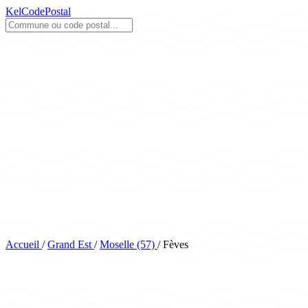
KelCodePostal
Accueil
/
Grand Est
/
Moselle (57)
/
Fèves