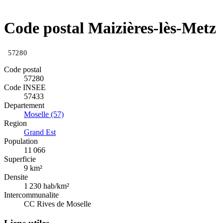
Code postal Maizières-lès-Metz
57280
Code postal
57280
Code INSEE
57433
Departement
Moselle (57)
Region
Grand Est
Population
11 066
Superficie
9 km²
Densite
1 230 hab/km²
Intercommunalite
CC Rives de Moselle