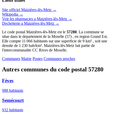
Liens utiles
Site officiel Maizières-lès-Metz →
Wikipedia →
Voir les pharmacies a Maizières-lès-Metz →
Dechetterie a Maizières-lès-Metz →
Le code postal Maizières-lès-Metz est le
57280
. La commune se
situe dans le departement de la Moselle (57) , en region Grand Est.
Elle compte 11 066 habitants sur une superficie de 9 km² , soit une
densite de 1 230 hab/km². Maizières-lès-Metz fait partie de
l'intercommunalite CC Rives de Moselle.
Communes
Mairie
Postes
Communes proches
Autres communes du code postal 57280
Fèves
988 habitants
Semécourt
932 habitants