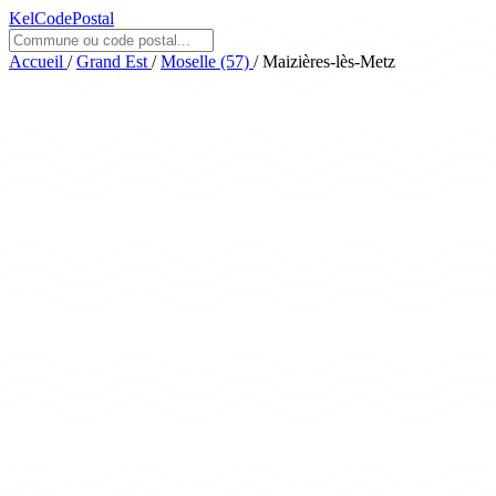
KelCodePostal
Accueil
/
Grand Est
/
Moselle (57)
/
Maizières-lès-Metz