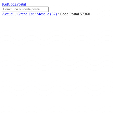
KelCodePostal
Accueil
/
Grand Est
/
Moselle (57)
/
Code Postal 57360