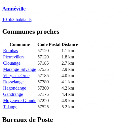
Amnéville
10 563 habitants
Communes proches
Commune
Code Postal
Distance
Rombas
57120
1.1 km
Pierrevillers
57120
1.8 km
Clouange
57185
2.7 km
Marange-Silvange
57535
2.9 km
Vitry-sur-Orne
57185
4.0 km
Rosselange
57780
4.1 km
Hagondange
57300
4.2 km
Gandrange
57175
4.4 km
Moyeuvre-Grande
57250
4.9 km
Talange
57525
5.2 km
Bureaux de Poste