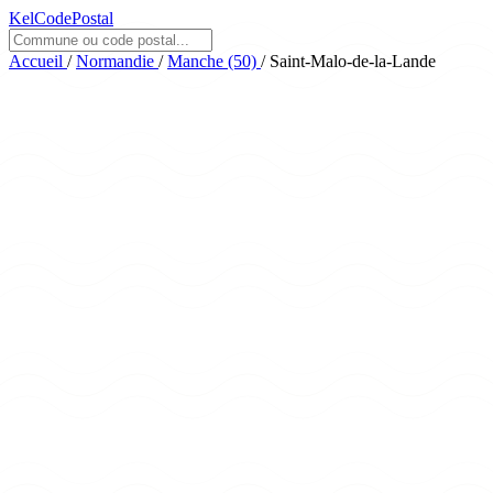
KelCodePostal
Accueil
/
Normandie
/
Manche (50)
/
Saint-Malo-de-la-Lande