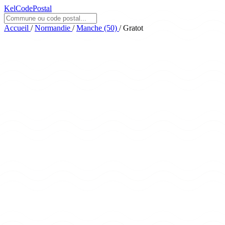
KelCodePostal
Accueil
/
Normandie
/
Manche (50)
/
Gratot