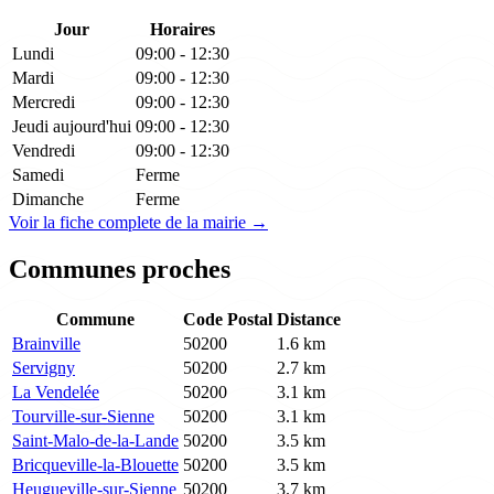
Jour
Horaires
Lundi
09:00 - 12:30
Mardi
09:00 - 12:30
Mercredi
09:00 - 12:30
Jeudi
aujourd'hui
09:00 - 12:30
Vendredi
09:00 - 12:30
Samedi
Ferme
Dimanche
Ferme
Voir la fiche complete de la mairie →
Communes proches
Commune
Code Postal
Distance
Brainville
50200
1.6 km
Servigny
50200
2.7 km
La Vendelée
50200
3.1 km
Tourville-sur-Sienne
50200
3.1 km
Saint-Malo-de-la-Lande
50200
3.5 km
Bricqueville-la-Blouette
50200
3.5 km
Heugueville-sur-Sienne
50200
3.7 km