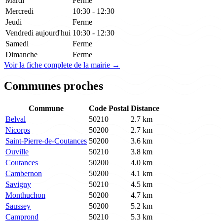
Mardi
Ferme
Mercredi
10:30 - 12:30
Jeudi
Ferme
Vendredi
aujourd'hui
10:30 - 12:30
Samedi
Ferme
Dimanche
Ferme
Voir la fiche complete de la mairie →
Communes proches
Commune
Code Postal
Distance
Belval
50210
2.7 km
Nicorps
50200
2.7 km
Saint-Pierre-de-Coutances
50200
3.6 km
Ouville
50210
3.8 km
Coutances
50200
4.0 km
Cambernon
50200
4.1 km
Savigny
50210
4.5 km
Monthuchon
50200
4.7 km
Saussey
50200
5.2 km
Camprond
50210
5.3 km