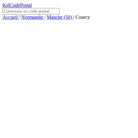
KelCodePostal
Accueil
/
Normandie
/
Manche (50)
/
Courcy