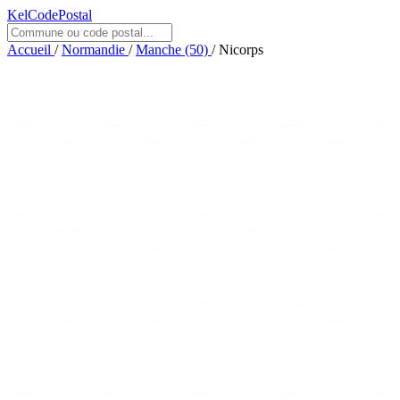
KelCodePostal
Accueil
/
Normandie
/
Manche (50)
/
Nicorps