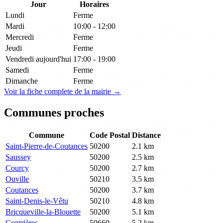
Jour
Horaires
Lundi
Ferme
Mardi
10:00 - 12:00
Mercredi
Ferme
Jeudi
Ferme
Vendredi
aujourd'hui
17:00 - 19:00
Samedi
Ferme
Dimanche
Ferme
Voir la fiche complete de la mairie →
Communes proches
Commune
Code Postal
Distance
Saint-Pierre-de-Coutances
50200
2.1 km
Saussey
50200
2.5 km
Courcy
50200
2.7 km
Ouville
50210
3.5 km
Coutances
50200
3.7 km
Saint-Denis-le-Vêtu
50210
4.8 km
Bricqueville-la-Blouette
50200
5.1 km
Contrières
50660
5.2 km