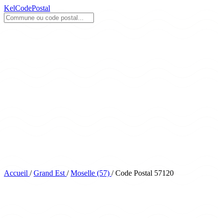
KelCodePostal
Accueil
/
Grand Est
/
Moselle (57)
/
Code Postal 57120