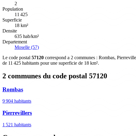
2
Population
11 425
Superficie
18 km²
Densite
635 hab/km²
Departement
Moselle (57)
Le code postal
57120
correspond a 2 communes : Rombas, Pierrevillers
de 11 425 habitants pour une superficie de 18 km².
2 communes du code postal 57120
Rombas
9 904 habitants
Pierrevillers
1 521 habitants