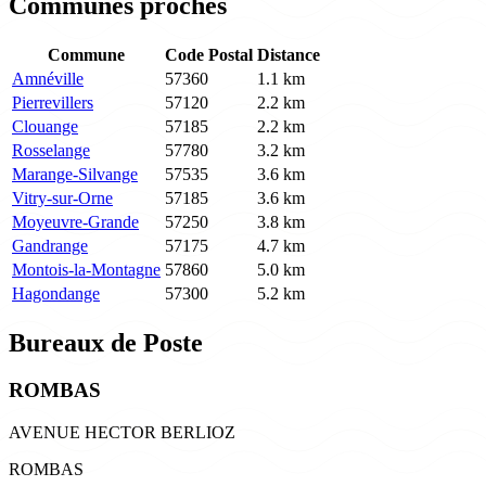
Communes proches
Commune
Code Postal
Distance
Amnéville
57360
1.1 km
Pierrevillers
57120
2.2 km
Clouange
57185
2.2 km
Rosselange
57780
3.2 km
Marange-Silvange
57535
3.6 km
Vitry-sur-Orne
57185
3.6 km
Moyeuvre-Grande
57250
3.8 km
Gandrange
57175
4.7 km
Montois-la-Montagne
57860
5.0 km
Hagondange
57300
5.2 km
Bureaux de Poste
ROMBAS
AVENUE HECTOR BERLIOZ
ROMBAS