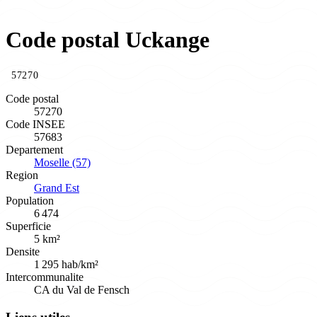
Code postal Uckange
57270
Code postal
57270
Code INSEE
57683
Departement
Moselle (57)
Region
Grand Est
Population
6 474
Superficie
5 km²
Densite
1 295 hab/km²
Intercommunalite
CA du Val de Fensch