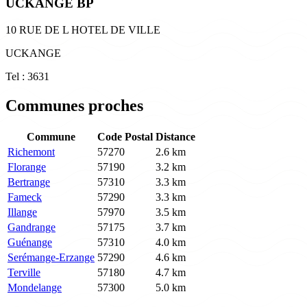
UCKANGE BP
10 RUE DE L HOTEL DE VILLE
UCKANGE
Tel : 3631
Communes proches
Commune
Code Postal
Distance
Richemont
57270
2.6 km
Florange
57190
3.2 km
Bertrange
57310
3.3 km
Fameck
57290
3.3 km
Illange
57970
3.5 km
Gandrange
57175
3.7 km
Guénange
57310
4.0 km
Serémange-Erzange
57290
4.6 km
Terville
57180
4.7 km
Mondelange
57300
5.0 km