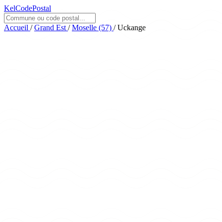
KelCodePostal
Accueil
/
Grand Est
/
Moselle (57)
/
Uckange