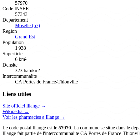
57970
Code INSEE
57343
Departement
Moselle (57)
Region
Grand Est
Population
1 938
Superficie
6 km²
Densite
323 hab/km²
Intercommunalite
CA Portes de France-Thionville
Liens utiles
Site officiel Illange →
Wikipedia →
Voir les pharmacies a Illange →
Le code postal Illange est le
57970
. La commune se situe dans le depa
Illange fait partie de l'intercommunalite CA Portes de France-Thionvil