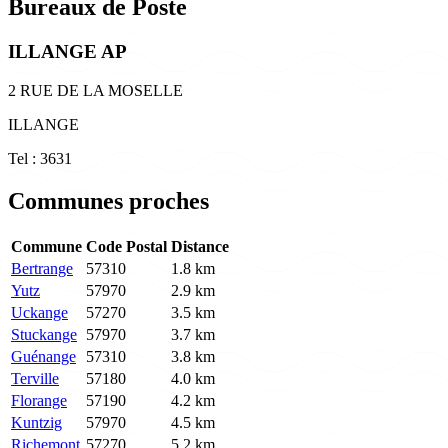
Bureaux de Poste
ILLANGE AP
2 RUE DE LA MOSELLE
ILLANGE
Tel : 3631
Communes proches
Commune
Code Postal
Distance
Bertrange
57310
1.8 km
Yutz
57970
2.9 km
Uckange
57270
3.5 km
Stuckange
57970
3.7 km
Guénange
57310
3.8 km
Terville
57180
4.0 km
Florange
57190
4.2 km
Kuntzig
57970
4.5 km
Richemont
57270
5.2 km