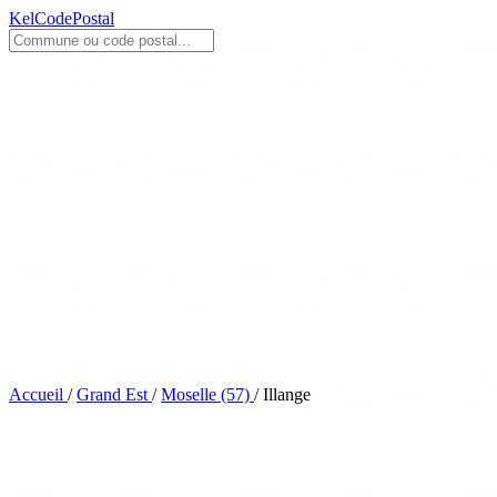
KelCodePostal
Accueil
/
Grand Est
/
Moselle (57)
/
Illange