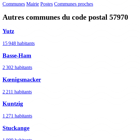
Communes
Mairie
Postes
Communes proches
Autres communes du code postal 57970
Yutz
15 948 habitants
Basse-Ham
2 302 habitants
Kœnigsmacker
2 211 habitants
Kuntzig
1 271 habitants
Stuckange