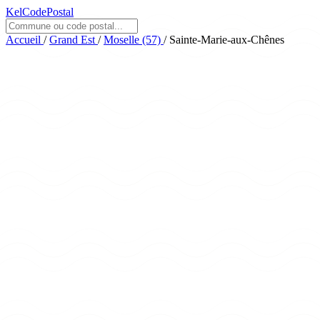
KelCodePostal
Accueil
/
Grand Est
/
Moselle (57)
/
Sainte-Marie-aux-Chênes