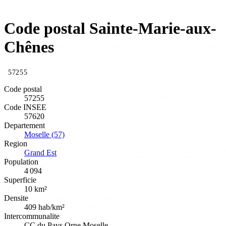
Code postal Sainte-Marie-aux-
Chênes
57255
Code postal
57255
Code INSEE
57620
Departement
Moselle (57)
Region
Grand Est
Population
4 094
Superficie
10 km²
Densite
409 hab/km²
Intercommunalite
CC du Pays Orne Moselle