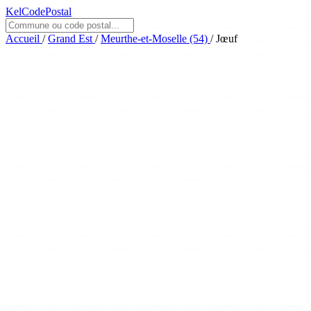
KelCodePostal
Accueil
/
Grand Est
/
Meurthe-et-Moselle (54)
/
Jœuf