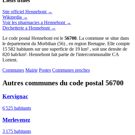
Liens utiles
Site officiel Hennebont →
Wikipedia →
Voir les pharmacies a Hennebont →
Dechetterie a Hennebont →
Le code postal Hennebont est le
56700
. La commune se situe dans
le departement du Morbihan (56) , en region Bretagne. Elle compte
15 582 habitants sur une superficie de 19 km² , soit une densite de
820 hab/km². Hennebont fait partie de l'intercommunalite CA
Lorient.
Communes
Mairie
Postes
Communes proches
Autres communes du code postal 56700
Kervignac
6 525 habitants
Merlevenez
3 175 habitants