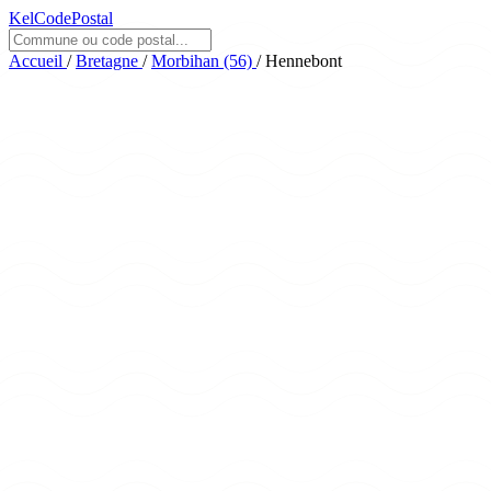
KelCodePostal
Accueil
/
Bretagne
/
Morbihan (56)
/
Hennebont