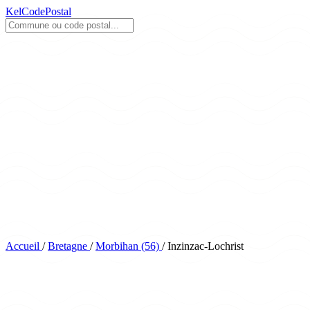
KelCodePostal
Accueil
/
Bretagne
/
Morbihan (56)
/
Inzinzac-Lochrist