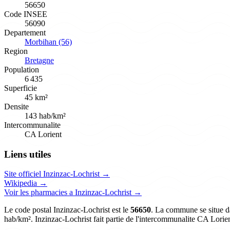
56650
Code INSEE
56090
Departement
Morbihan (56)
Region
Bretagne
Population
6 435
Superficie
45 km²
Densite
143 hab/km²
Intercommunalite
CA Lorient
Liens utiles
Site officiel Inzinzac-Lochrist →
Wikipedia →
Voir les pharmacies a Inzinzac-Lochrist →
Le code postal Inzinzac-Lochrist est le
56650
. La commune se situe da
hab/km². Inzinzac-Lochrist fait partie de l'intercommunalite CA Lorien