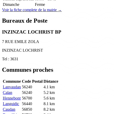
Dimanche
Ferme
Voir la fiche complete de la mairie →
Bureaux de Poste
INZINZAC LOCHRIST BP
7 RUE EMILE ZOLA
INZINZAC LOCHRIST
Tel : 3631
Communes proches
Commune
Code Postal
Distance
Lanvaudan
56240
4.1 km
Calan
56240
5.2 km
Hennebont
56700
5.6 km
Languidic
56440
8.1 km
Caudan
56850
8.2 km