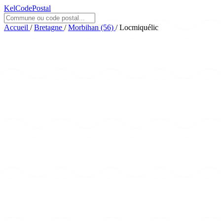
KelCodePostal
Accueil
/
Bretagne
/
Morbihan (56)
/
Locmiquélic