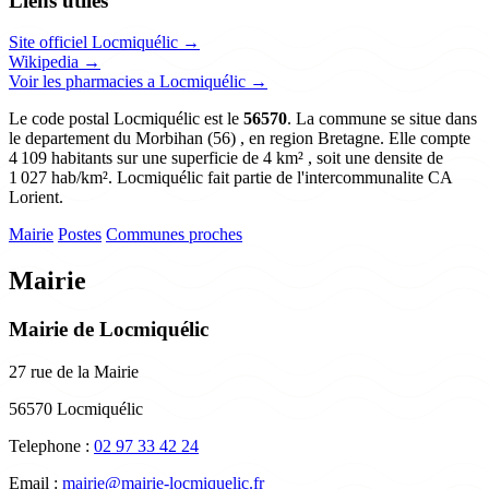
Liens utiles
Site officiel Locmiquélic →
Wikipedia →
Voir les pharmacies a Locmiquélic →
Le code postal Locmiquélic est le
56570
. La commune se situe dans
le departement du Morbihan (56) , en region Bretagne. Elle compte
4 109 habitants sur une superficie de 4 km² , soit une densite de
1 027 hab/km². Locmiquélic fait partie de l'intercommunalite CA
Lorient.
Mairie
Postes
Communes proches
Mairie
Mairie de Locmiquélic
27 rue de la Mairie
56570 Locmiquélic
Telephone :
02 97 33 42 24
Email :
mairie@mairie-locmiquelic.fr