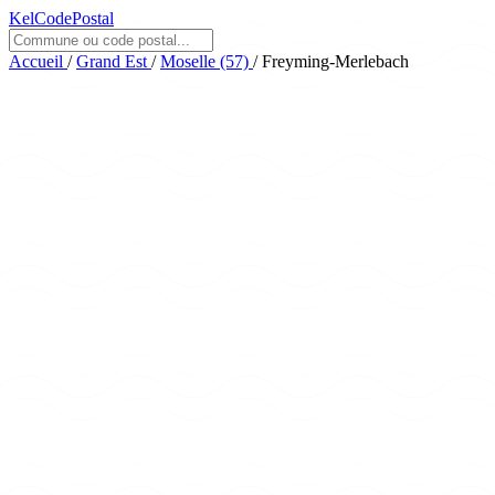
KelCodePostal
Accueil
/
Grand Est
/
Moselle (57)
/
Freyming-Merlebach