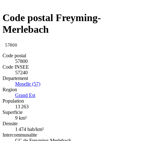
Code postal Freyming-
Merlebach
57800
Code postal
57800
Code INSEE
57240
Departement
Moselle (57)
Region
Grand Est
Population
13 263
Superficie
9 km²
Densite
1 474 hab/km²
Intercommunalite
CC de Freyming-Merlebach