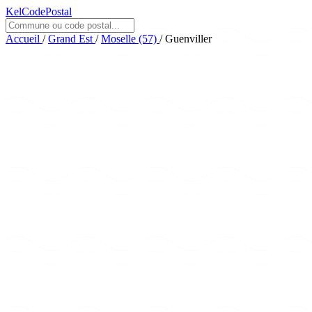
KelCodePostal
Accueil
/
Grand Est
/
Moselle (57)
/
Guenviller