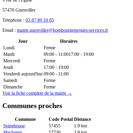
57470 Guenviller
Telephone :
03 87 89 10 85
Email :
mairie.guenviller@hombourgenergies-services.fr
Jour
Horaires
Lundi
Ferme
Mardi
09:00 - 11:00
17:00 - 19:00
Mercredi
Ferme
Jeudi
17:00 - 19:00
Vendredi
aujourd'hui
09:00 - 11:00
Samedi
Ferme
Dimanche
Ferme
Voir la fiche complete de la mairie →
Communes proches
Commune
Code Postal
Distance
Seingbouse
57455
1.9 km
Macheren
57730
2.9 km