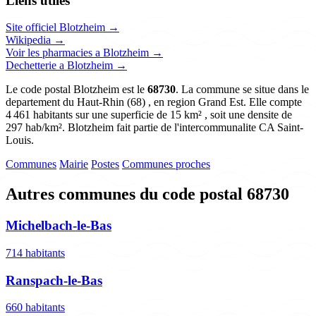
Liens utiles
Site officiel Blotzheim →
Wikipedia →
Voir les pharmacies a Blotzheim →
Dechetterie a Blotzheim →
Le code postal Blotzheim est le
68730
. La commune se situe dans le
departement du Haut-Rhin (68) , en region Grand Est. Elle compte
4 461 habitants sur une superficie de 15 km² , soit une densite de
297 hab/km². Blotzheim fait partie de l'intercommunalite CA Saint-
Louis.
Communes
Mairie
Postes
Communes proches
Autres communes du code postal 68730
Michelbach-le-Bas
714 habitants
Ranspach-le-Bas
660 habitants