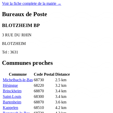
Voir la fiche complete de la mairie →
Bureaux de Poste
BLOTZHEIM BP
3 RUE DU RHIN
BLOTZHEIM
Tel : 3631
Communes proches
Commune
Code Postal
Distance
Michelbach-le-Bas
68730
2.5 km
Hésingue
68220
3.2 km
Brinckheim
68870
3.4 km
Saint-Louis
68300
3.4 km
Bartenheim
68870
3.6 km
Kappelen
68510
4.2 km