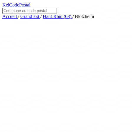
KelCodePostal
Accueil
/
Grand Est
/
Haut-Rhin (68)
/
Blotzheim