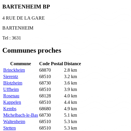
BARTENHEIM BP
4 RUE DE LA GARE
BARTENHEIM
Tel : 3631
Communes proches
Commune
Code Postal
Distance
Brinckheim
68870
2.8 km
Sierentz
68510
3.2 km
Blotzheim
68730
3.6 km
Uffheim
68510
3.9 km
Rosenau
68128
4.0 km
Kappelen
68510
4.4 km
Kembs
68680
4.9 km
Michelbach-le-Bas
68730
5.1 km
Waltenheim
68510
5.3 km
Stetten
68510
5.3 km