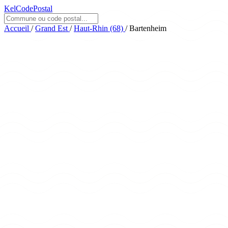
KelCodePostal
Accueil
/
Grand Est
/
Haut-Rhin (68)
/
Bartenheim