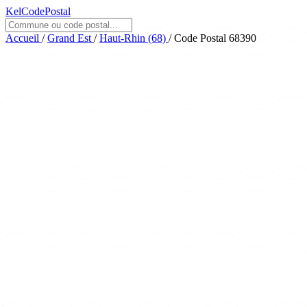
KelCodePostal
Accueil
/
Grand Est
/
Haut-Rhin (68)
/
Code Postal 68390