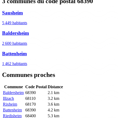
3 communes du code postal 68390
Sausheim
5 449 habitants
Baldersheim
2 600 habitants
Battenheim
1 462 habitants
Communes proches
Commune
Code Postal
Distance
Baldersheim
68390
2.1 km
Illzach
68110
3.2 km
Rixheim
68170
3.6 km
Battenheim
68390
4.2 km
Riedisheim
68400
5.3 km