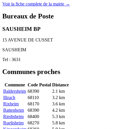
Voir la fiche complete de la mairie →
Bureaux de Poste
SAUSHEIM BP
15 AVENUE DE CUSSET
SAUSHEIM
Tel : 3631
Communes proches
Commune
Code Postal
Distance
Baldersheim
68390
2.1 km
Illzach
68110
3.2 km
Rixheim
68170
3.6 km
Battenheim
68390
4.2 km
Riedisheim
68400
5.3 km
Ruelisheim
68270
5.8 km