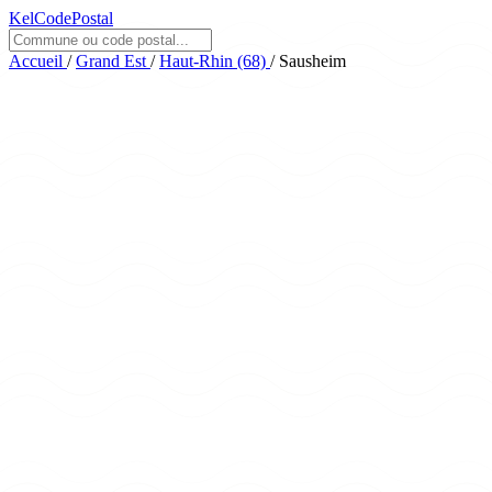
KelCodePostal
Accueil
/
Grand Est
/
Haut-Rhin (68)
/
Sausheim