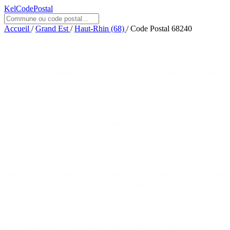
KelCodePostal
Accueil
/
Grand Est
/
Haut-Rhin (68)
/
Code Postal 68240