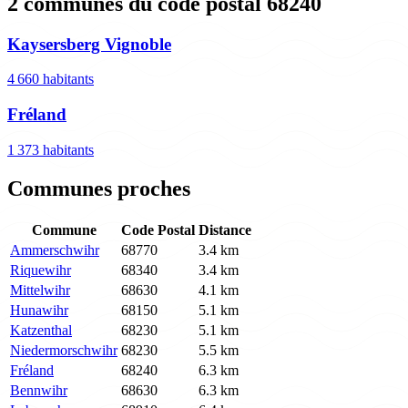
2 communes du code postal 68240
Kaysersberg Vignoble
4 660 habitants
Fréland
1 373 habitants
Communes proches
Commune
Code Postal
Distance
Ammerschwihr
68770
3.4 km
Riquewihr
68340
3.4 km
Mittelwihr
68630
4.1 km
Hunawihr
68150
5.1 km
Katzenthal
68230
5.1 km
Niedermorschwihr
68230
5.5 km
Fréland
68240
6.3 km
Bennwihr
68630
6.3 km