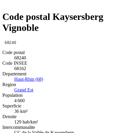
Code postal Kaysersberg
Vignoble
68240
Code postal
68240
Code INSEE
68162
Departement
Haut-Rhin (68)
Region
Grand Est
Population
4 660
Superficie
36 km²
Densite
129 hab/km²
Intercommunalite
CC de la Vallée de Kaysersberg