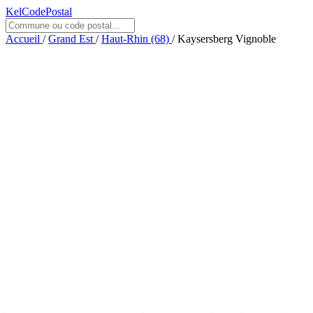
KelCodePostal
Accueil
/
Grand Est
/
Haut-Rhin (68)
/
Kaysersberg Vignoble