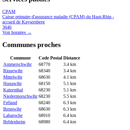
CPAM
Caisse primaire d'assurance maladie (CPAM) du Haut-Rhin -
accueil de Kaysersberg
3646
Voir horaires →
Communes proches
Commune
Code Postal
Distance
Ammerschwihr
68770
3.4 km
Riquewihr
68340
3.4 km
Mittelwihr
68630
4.1 km
Hunawihr
68150
5.1 km
Katzenthal
68230
5.1 km
Niedermorschwihr
68230
5.5 km
Fréland
68240
6.3 km
Bennwihr
68630
6.3 km
Labaroche
68910
6.4 km
Beblenheim
68980
6.4 km