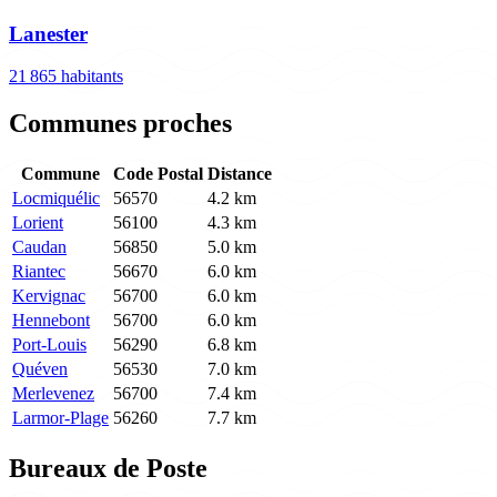
Lanester
21 865 habitants
Communes proches
Commune
Code Postal
Distance
Locmiquélic
56570
4.2 km
Lorient
56100
4.3 km
Caudan
56850
5.0 km
Riantec
56670
6.0 km
Kervignac
56700
6.0 km
Hennebont
56700
6.0 km
Port-Louis
56290
6.8 km
Quéven
56530
7.0 km
Merlevenez
56700
7.4 km
Larmor-Plage
56260
7.7 km
Bureaux de Poste