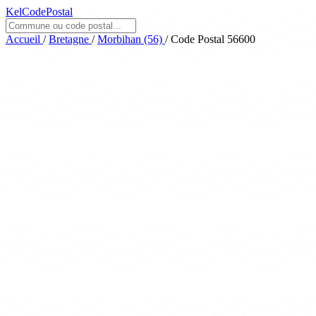
KelCodePostal
Accueil
/
Bretagne
/
Morbihan (56)
/
Code Postal 56600