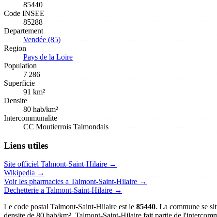
85440
Code INSEE
85288
Departement
Vendée (85)
Region
Pays de la Loire
Population
7 286
Superficie
91 km²
Densite
80 hab/km²
Intercommunalite
CC Moutierrois Talmondais
Liens utiles
Site officiel Talmont-Saint-Hilaire →
Wikipedia →
Voir les pharmacies a Talmont-Saint-Hilaire →
Dechetterie a Talmont-Saint-Hilaire →
Le code postal Talmont-Saint-Hilaire est le
85440
. La commune se situ
densite de 80 hab/km². Talmont-Saint-Hilaire fait partie de l'interc