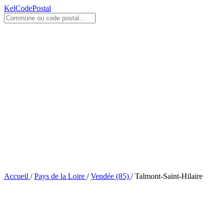
KelCodePostal
Accueil
/
Pays de la Loire
/
Vendée (85)
/
Talmont-Saint-Hilaire