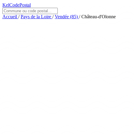
KelCodePostal
Accueil
/
Pays de la Loire
/
Vendée (85)
/
Château-d'Olonne