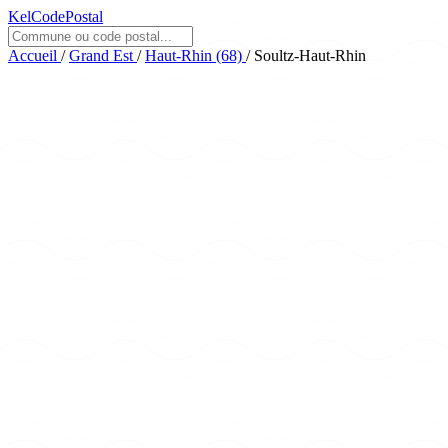
KelCodePostal
Accueil
/
Grand Est
/
Haut-Rhin (68)
/
Soultz-Haut-Rhin