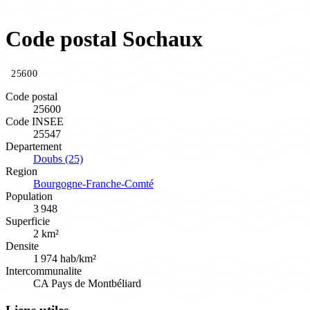
Code postal Sochaux
25600
Code postal
25600
Code INSEE
25547
Departement
Doubs (25)
Region
Bourgogne-Franche-Comté
Population
3 948
Superficie
2 km²
Densite
1 974 hab/km²
Intercommunalite
CA Pays de Montbéliard