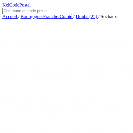
KelCodePostal
Accueil
/
Bourgogne-Franche-Comté
/
Doubs (25)
/
Sochaux