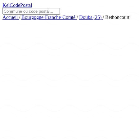
KelCodePostal
Accueil
/
Bourgogne-Franche-Comté
/
Doubs (25)
/
Bethoncourt