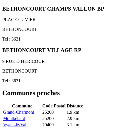
BETHONCOURT CHAMPS VALLON BP
PLACE CUVIER
BETHONCOURT
Tel : 3631
BETHONCOURT VILLAGE RP
9 RUE D HERICOURT
BETHONCOURT
Tel : 3631
Communes proches
Commune
Code Postal
Distance
Grand-Charmont
25200
1.9 km
Montbéliard
25200
2.9 km
Vyans-le-Val
70400
3.1 km