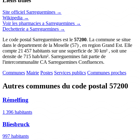
Liens utiles
Site officiel Sarreguemines →
Wikipedia →
Voir les pharmacies a Sarreguemines →
Dechetterie a Sarreguemines →
Le code postal Sarreguemines est le
57200
. La commune se situe
dans le departement de la Moselle (57) , en region Grand Est. Elle
compte 21 457 habitants sur une superficie de 30 km² , soit une
densite de 715 hab/km². Sarreguemines fait partie de
l'intercommunalite CA Sarreguemines Confluences.
Communes
Mairie
Postes
Services publics
Communes proches
Autres communes du code postal 57200
Rémelfing
1 396 habitants
Bliesbruck
997 habitants