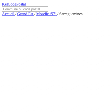
KelCodePostal
Accueil
/
Grand Est
/
Moselle (57)
/
Sarreguemines