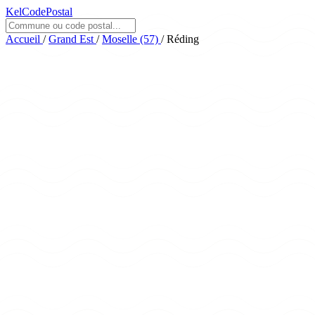
KelCodePostal
Accueil
/
Grand Est
/
Moselle (57)
/
Réding