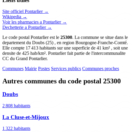
Liens utiles
Site officiel Pontarlier →
Wikipedia →
Voir les pharmacies a Pontarlier →
Dechetterie a Pontarlier →
Le code postal Pontarlier est le
25300
. La commune se situe dans le
departement du Doubs (25) , en region Bourgogne-Franche-Comté.
Elle compte 17 413 habitants sur une superficie de 41 km² , soit une
densite de 425 hab/km². Pontarlier fait partie de l'intercommunalite
CC du Grand Pontarlier.
Communes
Mairie
Postes
Services publics
Communes proches
Autres communes du code postal 25300
Doubs
2 808 habitants
La Cluse-et-Mijoux
1 322 habitants