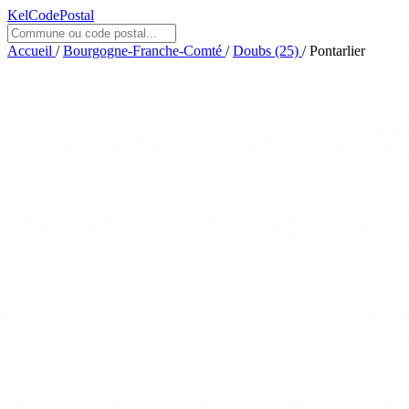
KelCodePostal
Accueil
/
Bourgogne-Franche-Comté
/
Doubs (25)
/
Pontarlier