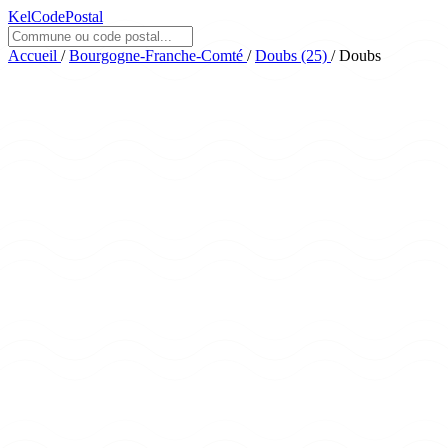
KelCodePostal
Accueil
/
Bourgogne-Franche-Comté
/
Doubs (25)
/
Doubs