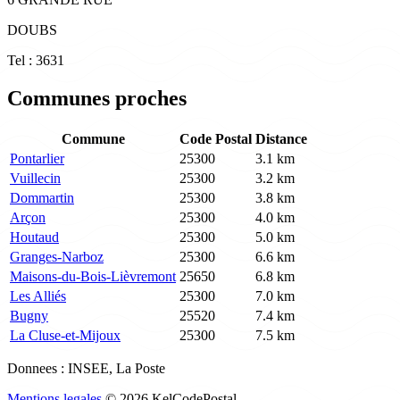
DOUBS
Tel : 3631
Communes proches
Commune
Code Postal
Distance
Pontarlier
25300
3.1 km
Vuillecin
25300
3.2 km
Dommartin
25300
3.8 km
Arçon
25300
4.0 km
Houtaud
25300
5.0 km
Granges-Narboz
25300
6.6 km
Maisons-du-Bois-Lièvremont
25650
6.8 km
Les Alliés
25300
7.0 km
Bugny
25520
7.4 km
La Cluse-et-Mijoux
25300
7.5 km
Donnees : INSEE, La Poste
Mentions legales
© 2026 KelCodePostal