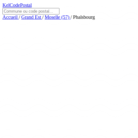
KelCodePostal
Accueil
/
Grand Est
/
Moselle (57)
/
Phalsbourg