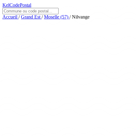
KelCodePostal
Accueil
/
Grand Est
/
Moselle (57)
/
Nilvange