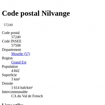
Code postal Nilvange
57240
Code postal
57240
Code INSEE
57508
Departement
Moselle (57)
Region
Grand Est
Population
4 842
Superficie
3 km²
Densite
1 614 hab/km²
Intercommunalite
CA du Val de Fensch