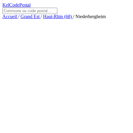
KelCodePostal
Accueil
/
Grand Est
/
Haut-Rhin (68)
/
Niederhergheim