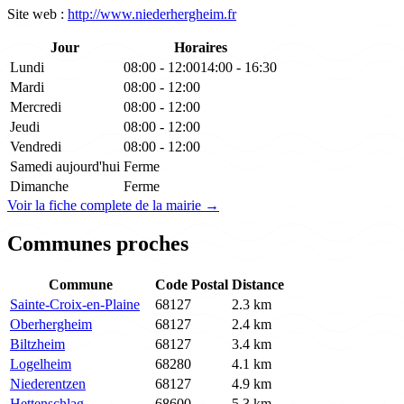
Site web :
http://www.niederhergheim.fr
Jour
Horaires
Lundi
08:00 - 12:00
14:00 - 16:30
Mardi
08:00 - 12:00
Mercredi
08:00 - 12:00
Jeudi
08:00 - 12:00
Vendredi
08:00 - 12:00
Samedi
aujourd'hui
Ferme
Dimanche
Ferme
Voir la fiche complete de la mairie →
Communes proches
Commune
Code Postal
Distance
Sainte-Croix-en-Plaine
68127
2.3 km
Oberhergheim
68127
2.4 km
Biltzheim
68127
3.4 km
Logelheim
68280
4.1 km
Niederentzen
68127
4.9 km
Hettenschlag
68600
5.3 km