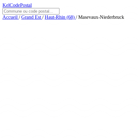
KelCodePostal
Accueil
/
Grand Est
/
Haut-Rhin (68)
/
Masevaux-Niederbruck