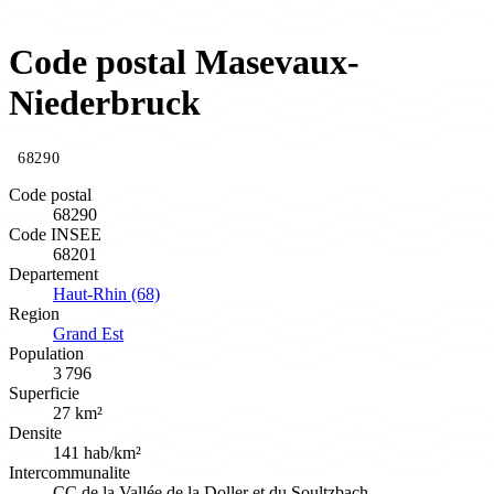
Code postal Masevaux-
Niederbruck
68290
Code postal
68290
Code INSEE
68201
Departement
Haut-Rhin (68)
Region
Grand Est
Population
3 796
Superficie
27 km²
Densite
141 hab/km²
Intercommunalite
CC de la Vallée de la Doller et du Soultzbach