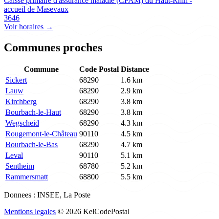
Caisse primaire d'assurance maladie (CPAM) du Haut-Rhin -
accueil de Masevaux
3646
Voir horaires →
Communes proches
Commune
Code Postal
Distance
Sickert
68290
1.6 km
Lauw
68290
2.9 km
Kirchberg
68290
3.8 km
Bourbach-le-Haut
68290
3.8 km
Wegscheid
68290
4.3 km
Rougemont-le-Château
90110
4.5 km
Bourbach-le-Bas
68290
4.7 km
Leval
90110
5.1 km
Sentheim
68780
5.2 km
Rammersmatt
68800
5.5 km
Donnees : INSEE, La Poste
Mentions legales
© 2026 KelCodePostal