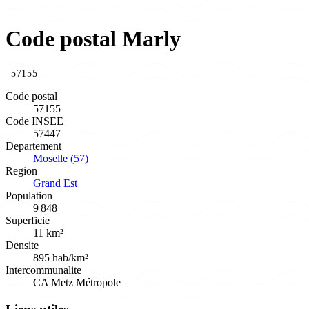
Code postal Marly
57155
Code postal
57155
Code INSEE
57447
Departement
Moselle (57)
Region
Grand Est
Population
9 848
Superficie
11 km²
Densite
895 hab/km²
Intercommunalite
CA Metz Métropole