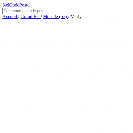
KelCodePostal
Accueil
/
Grand Est
/
Moselle (57)
/
Marly