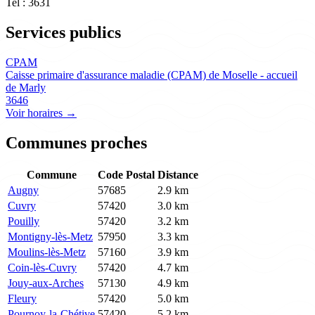
Tel : 3631
Services publics
CPAM
Caisse primaire d'assurance maladie (CPAM) de Moselle - accueil
de Marly
3646
Voir horaires →
Communes proches
Commune
Code Postal
Distance
Augny
57685
2.9 km
Cuvry
57420
3.0 km
Pouilly
57420
3.2 km
Montigny-lès-Metz
57950
3.3 km
Moulins-lès-Metz
57160
3.9 km
Coin-lès-Cuvry
57420
4.7 km
Jouy-aux-Arches
57130
4.9 km
Fleury
57420
5.0 km
Pournoy-la-Chétive
57420
5.2 km