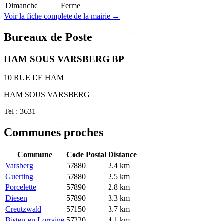
Dimanche
Ferme
Voir la fiche complete de la mairie →
Bureaux de Poste
HAM SOUS VARSBERG BP
10 RUE DE HAM
HAM SOUS VARSBERG
Tel : 3631
Communes proches
Commune
Code Postal
Distance
Varsberg
57880
2.4 km
Guerting
57880
2.5 km
Porcelette
57890
2.8 km
Diesen
57890
3.3 km
Creutzwald
57150
3.7 km
Bisten-en-Lorraine
57220
4.1 km