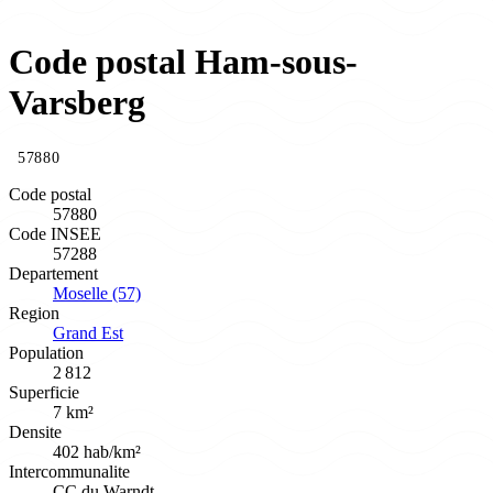
Code postal Ham-sous-
Varsberg
57880
Code postal
57880
Code INSEE
57288
Departement
Moselle (57)
Region
Grand Est
Population
2 812
Superficie
7 km²
Densite
402 hab/km²
Intercommunalite
CC du Warndt