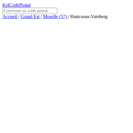
KelCodePostal
Accueil
/
Grand Est
/
Moselle (57)
/
Ham-sous-Varsberg