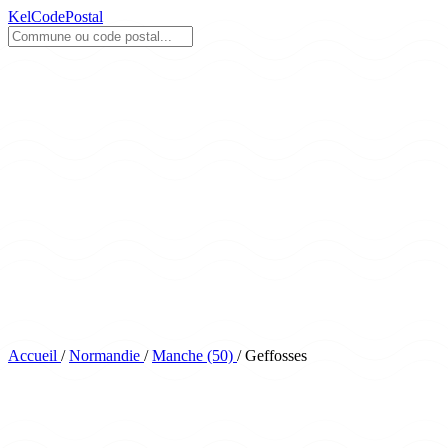
KelCodePostal
Accueil
/
Normandie
/
Manche (50)
/
Geffosses