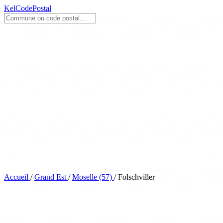
KelCodePostal
Accueil
/
Grand Est
/
Moselle (57)
/
Folschviller