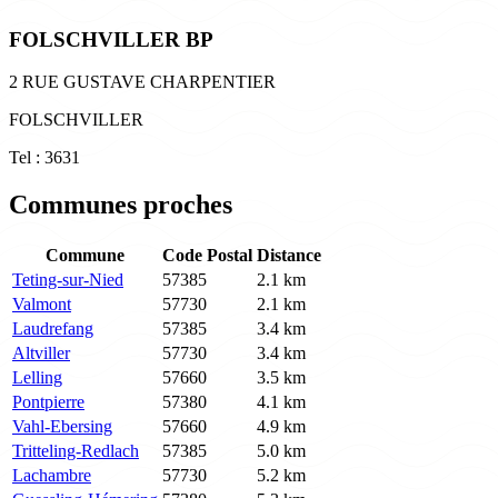
FOLSCHVILLER BP
2 RUE GUSTAVE CHARPENTIER
FOLSCHVILLER
Tel : 3631
Communes proches
Commune
Code Postal
Distance
Teting-sur-Nied
57385
2.1 km
Valmont
57730
2.1 km
Laudrefang
57385
3.4 km
Altviller
57730
3.4 km
Lelling
57660
3.5 km
Pontpierre
57380
4.1 km
Vahl-Ebersing
57660
4.9 km
Tritteling-Redlach
57385
5.0 km
Lachambre
57730
5.2 km