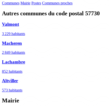
Communes
Mairie
Postes
Communes proches
Autres communes du code postal 57730
Valmont
3 229 habitants
Macheren
2 849 habitants
Lachambre
852 habitants
Altviller
573 habitants
Mairie