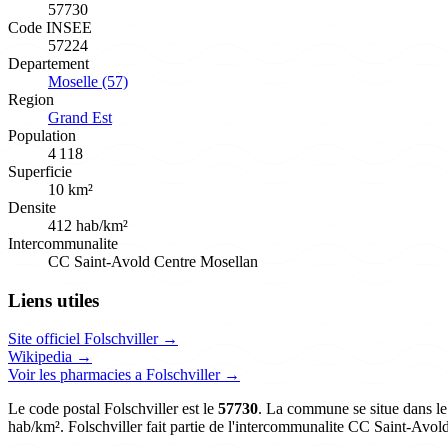
57730
Code INSEE
57224
Departement
Moselle (57)
Region
Grand Est
Population
4 118
Superficie
10 km²
Densite
412 hab/km²
Intercommunalite
CC Saint-Avold Centre Mosellan
Liens utiles
Site officiel Folschviller →
Wikipedia →
Voir les pharmacies a Folschviller →
Le code postal Folschviller est le
57730
. La commune se situe dans le 
hab/km². Folschviller fait partie de l'intercommunalite CC Saint-Avol