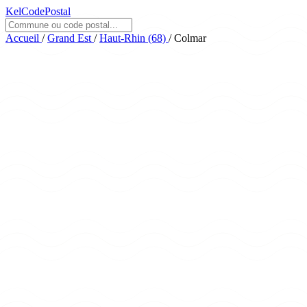
KelCodePostal
Accueil
/
Grand Est
/
Haut-Rhin (68)
/
Colmar