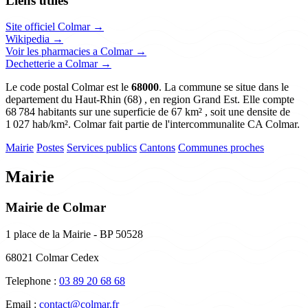
Liens utiles
Site officiel Colmar →
Wikipedia →
Voir les pharmacies a Colmar →
Dechetterie a Colmar →
Le code postal Colmar est le
68000
. La commune se situe dans le
departement du Haut-Rhin (68) , en region Grand Est. Elle compte
68 784 habitants sur une superficie de 67 km² , soit une densite de
1 027 hab/km². Colmar fait partie de l'intercommunalite CA Colmar.
Mairie
Postes
Services publics
Cantons
Communes proches
Mairie
Mairie de Colmar
1 place de la Mairie - BP 50528
68021 Colmar Cedex
Telephone :
03 89 20 68 68
Email :
contact@colmar.fr