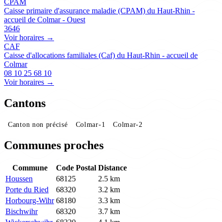
CPAM
Caisse primaire d'assurance maladie (CPAM) du Haut-Rhin -
accueil de Colmar - Ouest
3646
Voir horaires →
CAF
Caisse d'allocations familiales (Caf) du Haut-Rhin - accueil de
Colmar
08 10 25 68 10
Voir horaires →
Cantons
Canton non précisé
Colmar-1
Colmar-2
Communes proches
Commune
Code Postal
Distance
Houssen
68125
2.5 km
Porte du Ried
68320
3.2 km
Horbourg-Wihr
68180
3.3 km
Bischwihr
68320
3.7 km