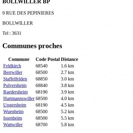
BOLLWILLER BP
9 RUE DES PEPINIERES
BOLLWILLER
Tel : 3631
Communes proches
Commune
Code Postal
Distance
Feldkirch
68540
1.6 km
Berrwiller
68500
2.7 km
Staffelfelden
68850
3.0 km
Pulversheim
68840
3.8 km
Raedersheim
68190
3.9 km
Hartmannswiller
68500
4.0 km
Ungersheim
68190
4.5 km
Wuenheim
68500
5.2 km
Issenheim
68500
5.5 km
Wattwiller
68700
5.8 km