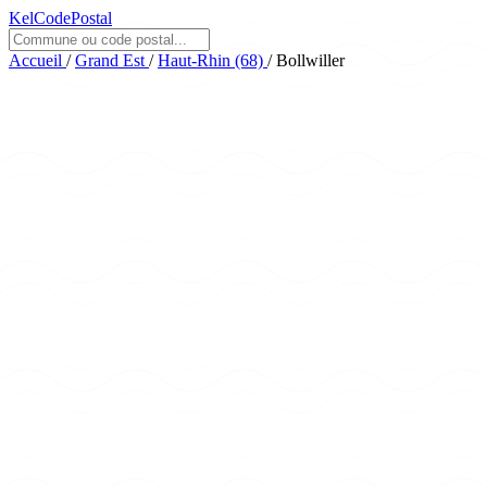
KelCodePostal
Accueil
/
Grand Est
/
Haut-Rhin (68)
/
Bollwiller