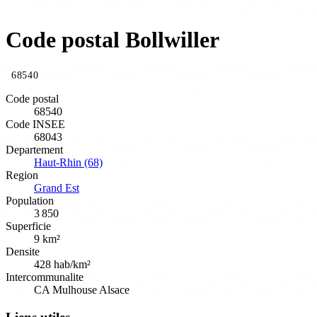
Code postal Bollwiller
68540
Code postal
68540
Code INSEE
68043
Departement
Haut-Rhin (68)
Region
Grand Est
Population
3 850
Superficie
9 km²
Densite
428 hab/km²
Intercommunalite
CA Mulhouse Alsace