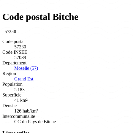
Code postal Bitche
57230
Code postal
57230
Code INSEE
57089
Departement
Moselle (57)
Region
Grand Est
Population
5 183
Superficie
41 km²
Densite
126 hab/km²
Intercommunalite
CC du Pays de Bitche