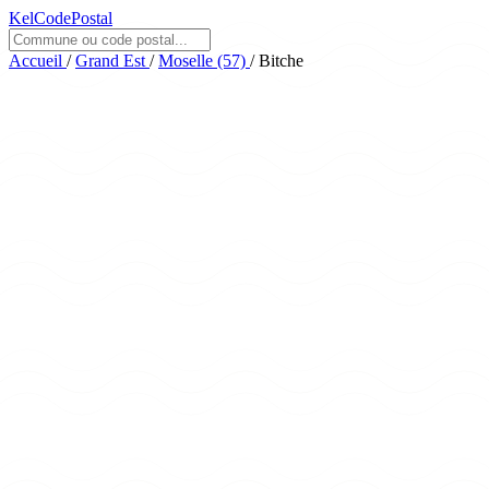
KelCodePostal
Accueil
/
Grand Est
/
Moselle (57)
/
Bitche