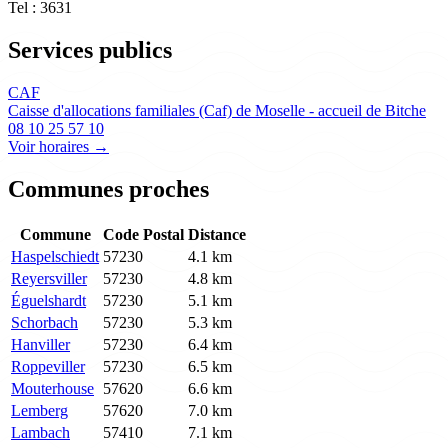
Tel : 3631
Services publics
CAF
Caisse d'allocations familiales (Caf) de Moselle - accueil de Bitche
08 10 25 57 10
Voir horaires →
Communes proches
Commune
Code Postal
Distance
Haspelschiedt
57230
4.1 km
Reyersviller
57230
4.8 km
Éguelshardt
57230
5.1 km
Schorbach
57230
5.3 km
Hanviller
57230
6.4 km
Roppeviller
57230
6.5 km
Mouterhouse
57620
6.6 km
Lemberg
57620
7.0 km
Lambach
57410
7.1 km