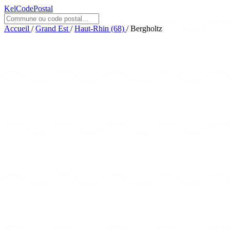
KelCodePostal
Accueil
/
Grand Est
/
Haut-Rhin (68)
/
Bergholtz