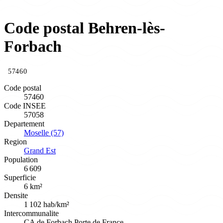
Code postal Behren-lès-
Forbach
57460
Code postal
57460
Code INSEE
57058
Departement
Moselle (57)
Region
Grand Est
Population
6 609
Superficie
6 km²
Densite
1 102 hab/km²
Intercommunalite
CA de Forbach Porte de France