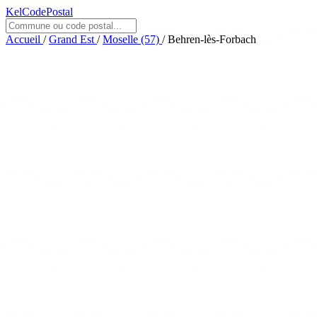
KelCodePostal
Accueil
/
Grand Est
/
Moselle (57)
/
Behren-lès-Forbach